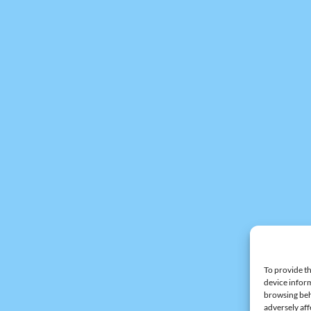
To provide th
device inform
browsing beh
adversely aff