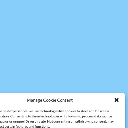
Manage Cookie Consent
e best experiences, we use technologies like cookies to store and/or access
ation. Consenting to these technologies will allow us to process data such as
avior or unique IDs on this site. Not consenting or withdrawing consent, may
ect certain features and functions.