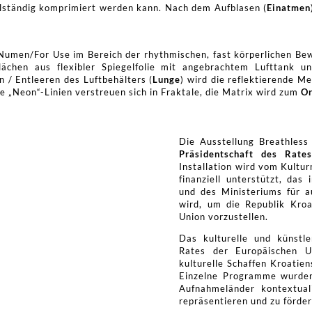
vollständig komprimiert werden kann. Nach dem Aufblasen (
Einatmen
n Numen/For Use im Bereich der rhythmischen, fast körperlichen 
flächen aus flexibler Spiegelfolie mit angebrachtem Lufttank 
n / Entleeren des Luftbehälters (
Lunge
) wird die reflektierende M
ie „Neon“-Linien verstreuen sich in Fraktale, die Matrix wird zum
O
Die Ausstellung Breathles
Präsidentschaft des Rate
Installation wird vom Kult
finanziell unterstützt, das
und des Ministeriums für a
wird, um die Republik Kroa
Union vorzustellen.
Das kulturelle und künstl
Rates der Europäischen U
kulturelle Schaffen Kroatien
Einzelne Programme wurden 
Aufnahmeländer kontextual
repräsentieren und zu förde