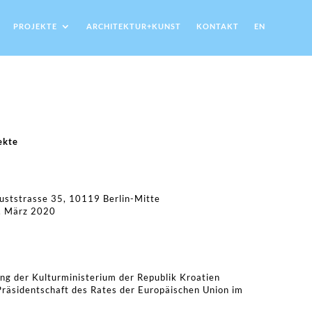
PROJEKTE
ARCHITEKTUR+KUNST
KONTAKT
EN
ekte
guststrasse 35, 10119 Berlin-Mitte
1. März 2020
ung der Kulturministerium der Republik Kroatien
räsidentschaft des Rates der Europäischen Union im