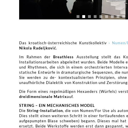
Das kroatisch-österreichische Kunstkollektiv
› Numen/
Nikola Radeljković
.
Im Rahmen der
Breathless
Ausstellung stellt das Ko
Installationsarbeiten abgeleitet wurden. Beide Modelle
und Rhythmen, die sich in einem orchestrierten Interv
statische Entwürfe in dramaturgische Sequenzen, die nu
Sie werden zu de- kontextualisierten Prinzipien, ohn
unaufhörliche Dialektik von Konstruktion und Zerstörung
Die Form eines regelmäßigen Hexaeders (Würfels) verstä
dreidimensionale Matrix
auf.
STRING – EIN MECHANISCHES MODEL
Die
String-Installation
, die von Numen/For Use als auto
Dies stellt einen weiteren Schritt in einer fortlaufenden
aufgepumpten Blase schweben) begann. Dieses mal hat m
ersetzt. Beide Werkstoffe werden erst dann gespannt, we