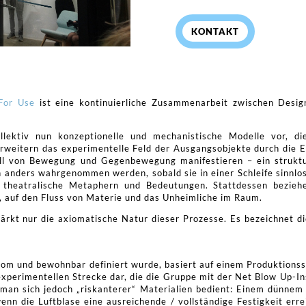
KONTAKT
For Use
ist eine kontinuierliche Zusammenarbeit zwischen Desi
llektiv nun konzeptionelle und mechanistische Modelle vor, d
 erweitern das experimentelle Feld der Ausgangsobjekte durch die 
all von Bewegung und Gegenbewegung manifestieren – ein struktu
n anders wahrgenommen werden, sobald sie in einer Schleife sinnl
e theatralische Metaphern und Bedeutungen. Stattdessen bezieh
, auf den Fluss von Materie und das Unheimliche im Raum.
rkt nur die axiomatische Natur dieser Prozesse. Es bezeichnet d
nom und bewohnbar definiert wurde, basiert auf einem Produktion
 experimentellen Strecke dar, die die Gruppe mit der Net Blow Up-Ins
an sich jedoch „riskanterer“ Materialien bedient: Einem dünnem S
nn die Luftblase eine ausreichende / vollständige Festigkeit errei