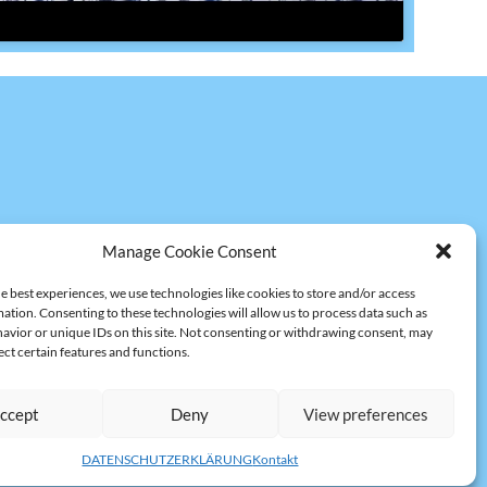
Manage Cookie Consent
e best experiences, we use technologies like cookies to store and/or access
ation. Consenting to these technologies will allow us to process data such as
avior or unique IDs on this site. Not consenting or withdrawing consent, may
ect certain features and functions.
ccept
Deny
View preferences
DATENSCHUTZERKLÄRUNG
Kontakt