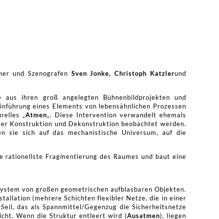
gner und Szenografen
Sven Jonke,
Christoph Katzler
und
ie aus ihren groß angelegten Bühnenbildprojekten und
Einführung eines Elements von lebensähnlichen Prozessen
relles „
Atmen
„. Diese Intervention verwandelt ehemals
oser Konstruktion und Dekonstruktion beobachtet werden.
en sie sich auf das mechanistische Universum, auf die
ie rationellste Fragmentierung des Raumes und baut eine
ssystem von großen geometrischen aufblasbaren Objekten.
tallation (mehrere Schichten flexibler Netze, die in einer
eil, das als Spannmittel/Gegenzug die Sicherheitsnetze
cht. Wenn die Struktur entleert wird (
Ausatmen
), liegen