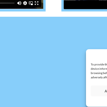
To provide th
device inform
browsing beh
adversely aff
A