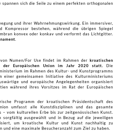
) spannen sich die Seile zu einem perfekten orthogonalen
Bewegung und ihrer Wahrnehmungswirkung. Ein immersiver,
und Kompressor bestehen, während die übrigen Spiegel
embran konvex oder konkav und verformt das Lichtgitter.
rnament
.
s von Numen/For Use findet im Rahmen der
kroatischen
s der Europäischen Union im Jahr 2020 statt.
Die
urministerium im Rahmen des Kultur- und Kunstprogramms
 in einer gemeinsamen Initiative des Kulturministeriums
uswärtige und europäische Angelegenheiten organisiert
tien während ihres Vorsitzes im Rat der Europäischen
erische Programm der kroatischen Präsidentschaft des
nion umfasst alle Kunstdisziplinen und das gesamte
s – vom kulturellen Erbe bis zur zeitgenössischen Kunst.
sorgfältig ausgewählt und in Bezug auf die jeweiligen
isiert, um kroatische Kultur und Kunst nachhaltig zu
rn und eine maximale Besucheranzahl zum Ziel zu haben.