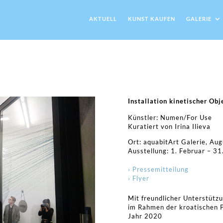
AKTUELL
KUNST KAUFEN
GALERIE
Installation kinetischer Obj
Künstler: Numen/For Use
Kuratiert von Irina Ilieva
Ort: aquabitArt Galerie, Au
Ausstellung: 1. Februar – 3
› Pressemitteilung
› Flyer
Mit freundlicher Unterstütz
im Rahmen der kroatischen P
Jahr 2020