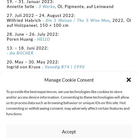
19. – 31. Januar 2023:
Annette Selle
› 3 Werke
, Öl, Pigmente, auf Leinwand
27. Juli 2022 – 24. August 2022:
Wilfried Habrich
› Die 3 Weisen / The 3 Wise Men
, 2022, Öl
auf Holzpaneel, 150 × 100 cm
28. June – 26. July 2022:
Poren Huang
› HELLO
13. – 18. Juni 2022:
› die BÜCHER
20. May – 30. May 2022:
Ingrid von Kruse
› Venedig B74 | 1990
23. März – 3. April 2022:
Manage Cookie Consent
Janine Mackenroth
› Chips, Siegelringe, Buch
26. Januar – 3. März 2022:
To provide the best experiences, we use technologies like cookies to store
Poren Huang
› Skulpturen aus Bronze und Edelstahl
and/or access device information. Consenting to these technologies will allow
us to process data such as browsing behavior or unique IDs on this site. Not
22. Dezember 2021 – 20. Januar 2022:
consenting or withdrawing consent, may adversely affect certain features and
Wilfried Habrich
›
Stück für ein mechanisches Klavier –
allegro
, 2021, Öl auf Holzpaneel, 150 × 100 cm
functions.
7. – 22. Dezember 2021:
Annette Selle
›
Schwarm Rot
, 2019, Öl, Pigmente auf
Accept
Leinwand, 140 x 160 cm