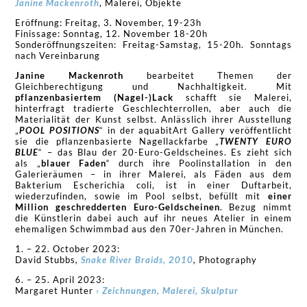
Janine Mackenroth
, Malerei, Objekte
Eröffnung: Freitag, 3. November, 19-23h
Finissage: Sonntag, 12. November 18-20h
Sonderöffnungszeiten: Freitag-Samstag, 15-20h. Sonntags
nach Vereinbarung
Janine Mackenroth
bearbeitet Themen der
Gleichberechtigung und Nachhaltigkeit. Mit
pflanzenbasiertem (Nagel-)Lack
schafft sie Malerei,
hinterfragt tradierte Geschlechterrollen, aber auch die
Materialität der Kunst selbst. Anlässlich ihrer Ausstellung
„
POOL POSITIONS
“ in der aquabitArt Gallery veröffentlicht
sie die pflanzenbasierte Nagellackfarbe „
TWENTY EURO
BLUE
“ – das Blau der 20-Euro-Geldscheines. Es zieht sich
als „
blauer Faden
“ durch ihre Poolinstallation in den
Galerieräumen – in ihrer Malerei, als Fäden aus dem
Bakterium Escherichia coli, ist in einer Duftarbeit,
wiederzufinden, sowie im Pool selbst, befüllt mit
einer
Million geschredderten Euro-Geldscheinen
. Bezug nimmt
die Künstlerin dabei auch auf ihr neues Atelier in einem
ehemaligen Schwimmbad aus den 70er-Jahren in München.
1. – 22. October 2023:
David Stubbs
,
Snake River Braids, 2010
,
Photography
6. – 25. April 2023:
Margaret Hunter
› Zeichnungen, Malerei, Skulptur