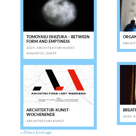
TOMOYASU ISHIZUKA – BETWEEN
ORGAN
FORM AND EMPTINESS
ARCHI
2025
,
ARCHITEKTUR+KUNST
,
AUGUST35_GUEST
ARCHITEKTUR-KUNST-
BREAT
WOCHENENDE
2020
,
A
ARCHITEKTUR+KUNST
« Ältere Einträge