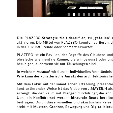
Die PLAZEBO Strategie zielt darauf ab, zu „gefallen“
aktivieren. Die Mittel von PLAZEBO könnten variieren, di
in der Zukunft Freude oder Schmerz erwartet.
PLAZEBO ist ein Pavillon, der Begriffe des Glaubens 
physische wie mentale Räume, die wir bewusst oder unb
beruhigen, auch wenn sie nur Täuschungen sind.
In welchem Ausmaß wird unser individuelles Verständnis
Wie kann der künstlerische Ansatz den architektonisch
Mit dem Fokus auf der
somatischen Erfahrung
, präsenti
kontrastierender Weise ist das Video von
J.MAYER.H
als
erzeugt, die den Raum mit Klängen durchdringt, die ähnl
Über ein Kopfhörerset werden
binaurale Beats
bereitge
beitragen. Durch diese visuellen und akustischen Reiz
steht mit
Mustern, Grenzen, Bewegung und Digitalisieru