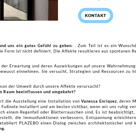
KONTAKT
 und uns ein gutes Gefühl zu geben.
. Zum Teil ist es ein Wunsch
e Form ist nicht definiert. Die Affekte resultieren aus spontanen 
und der Erwartung und deren Auswirkungen auf unsere Wahrnehmun
ewusst einnehmen. Sie versucht, Strategien und Ressourcen zu hin
 von der Umwelt durch unsere Affekte verursacht?
en Raum beeinflussen und umgekehrt?
ert die Ausstellung eine Installation von
Vanessa Enríquez
, deren 
 Fußnote installiert und am besten sichtbar, wenn wir uns ruhig ve
ich einem Regenfall oder Blätterrauschen sind. Es ist beabsichtigt
stellt, die Immunfunktionen verbessern, Entspannung erleichter
e etabliert PLAZEBO einen Dialog zwischen architektonischer und 
ng.