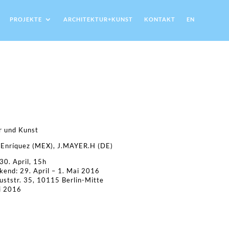
PROJEKTE
ARCHITEKTUR+KUNST
KONTAKT
EN
r und Kunst
 Enríquez (MEX), J.MAYER.H (DE)
30. April, 15h
nd: 29. April – 1. Mai 2016
uststr. 35, 10115 Berlin-Mitte
ai 2016