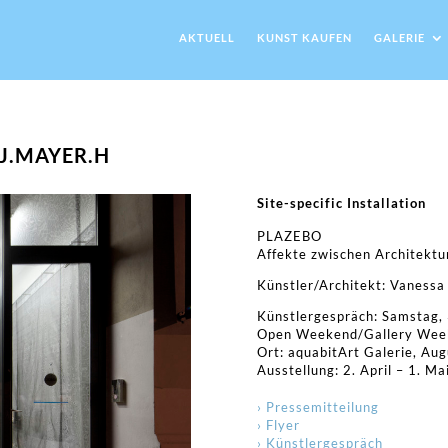
AKTUELL
KUNST KAUFEN
GALERIE
J.MAYER.H
Site-specific Installation
PLAZEBO
Affekte zwischen Architektu
Künstler/Architekt:
Vanessa
Künstlergespräch: Samstag, 
Open Weekend/Gallery Weeke
Ort: aquabitArt Galerie, Aug
Ausstellung: 2. April – 1. M
› Pressemitteilung
› Flyer
› Künstlergespräch